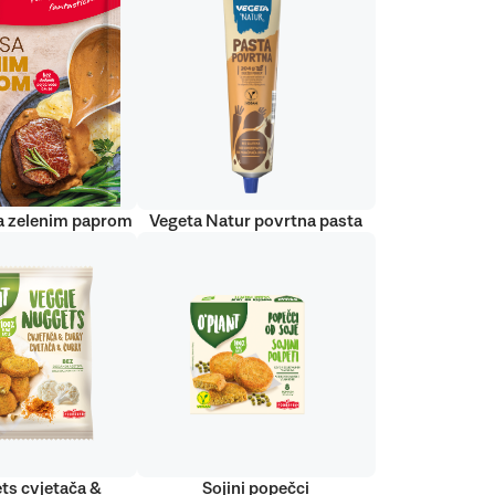
a zelenim paprom
Vegeta Natur povrtna pasta
ts cvjetača &
Sojini popečci