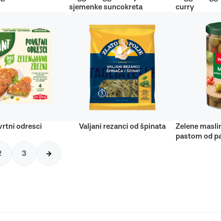
sjemenke suncokreta
curry
rtni odresci
Valjani rezanci od špinata
Zelene masli
pastom od pa
2
3