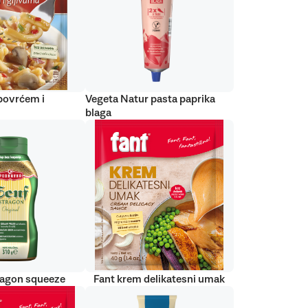
 povrćem i
Vegeta Natur pasta paprika
blaga
ragon squeeze
Fant krem delikatesni umak