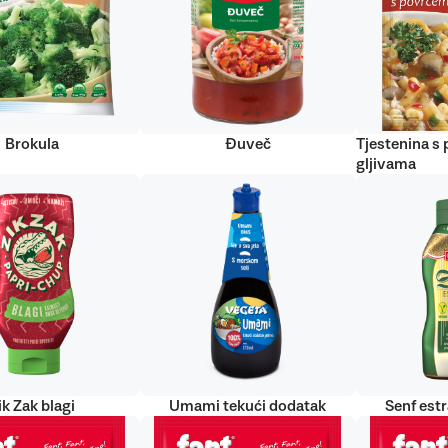
Brokula
Đuveč
Tjestenina s
gljivama
ik Zak blagi
Umami tekući dodatak
Senf est