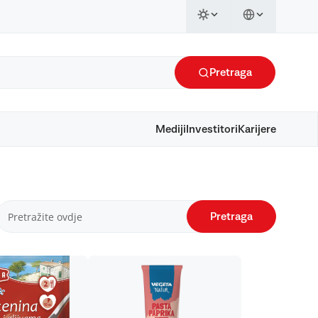
Pretraga
Mediji
Investitori
Karijere
Pretraga