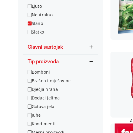
Ljuto
Neutralno
Slano
Slatko
Glavni sastojak
Tip proizvoda
Bomboni
Brašna i mješavine
Dječja hrana
Dodaci jelima
Gotova jela
Juhe
Z
Kondimenti
Mesni proizvodi