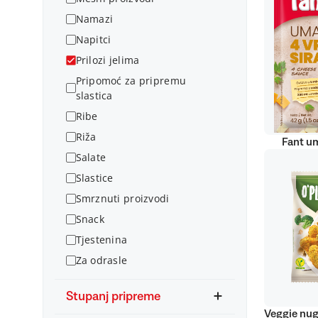
Namazi
Napitci
Prilozi jelima
Pripomoć za pripremu
slastica
Ribe
Riža
Fant um
Salate
Slastice
Smrznuti proizvodi
Snack
Tjestenina
Za odrasle
Stupanj pripreme
Veggie nug