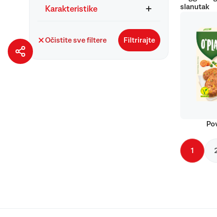
slanutak
Karakteristike
Očistite sve filtere
Filtrirajte
Pov
1