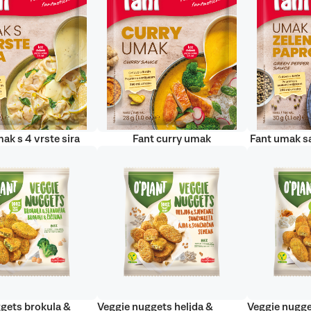
ak s 4 vrste sira
Fant curry umak
Fant umak s
gets brokula &
Veggie nuggets heljda &
Veggie nugge