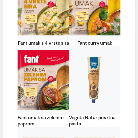
Fant umak s 4 vrste sira
Fant curry umak
Fant umak sa zelenim
Vegeta Natur povrtna
paprom
pasta