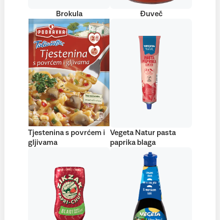
Brokula
Đuveč
Tjestenina s povrćem i
Vegeta Natur pasta
gljivama
paprika blaga