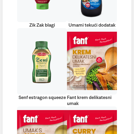
Zik Zak blagi
Umami tekući dodatak
Senf estragon squeeze
Fant krem delikatesni
umak