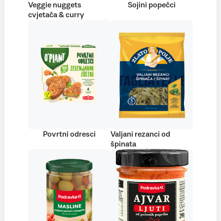
Veggie nuggets
Sojini popečci
cvjetača & curry
Povrtni odresci
Valjani rezanci od
špinata