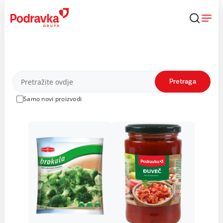
Skip
to
content
Proizvodi
Pretraga
Samo novi proizvodi