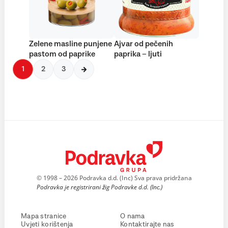
Zelene masline punjene
Ajvar od pečenih
pastom od paprike
paprika – ljuti
1
2
3
© 1998 – 2026 Podravka d.d. (Inc) Sva prava pridržana
Podravka je registrirani žig Podravke d.d. (Inc.)
Mapa stranice
O nama
Uvjeti korištenja
Kontaktirajte nas