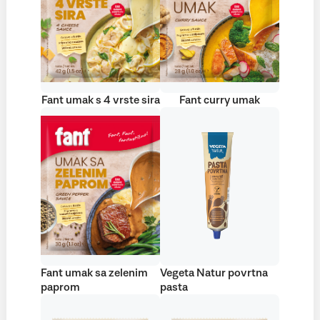
Fant umak s 4 vrste sira
Fant curry umak
Fant umak sa zelenim
Vegeta Natur povrtna
paprom
pasta