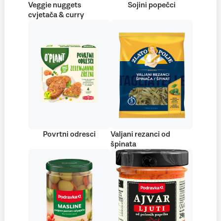
Veggie nuggets
Sojini popečci
cvjetača & curry
Povrtni odresci
Valjani rezanci od
špinata