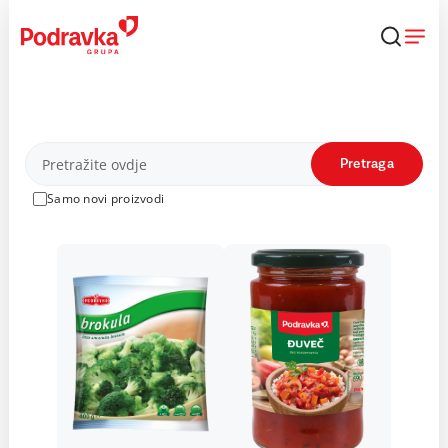
Skip
to
content
Proizvodi
Pretraga
Samo novi proizvodi