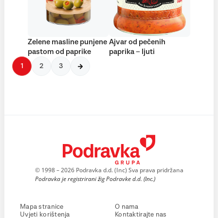
Zelene masline punjene
Ajvar od pečenih
pastom od paprike
paprika – ljuti
1
2
3
© 1998 – 2026 Podravka d.d. (Inc) Sva prava pridržana
Podravka je registrirani žig Podravke d.d. (Inc.)
Mapa stranice
O nama
Uvjeti korištenja
Kontaktirajte nas