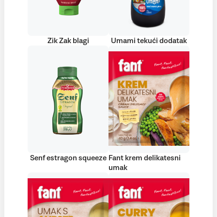
Zik Zak blagi
Umami tekući dodatak
Senf estragon squeeze
Fant krem delikatesni
umak