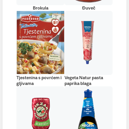
Brokula
Đuveč
Tjestenina s povrćem i
Vegeta Natur pasta
gljivama
paprika blaga