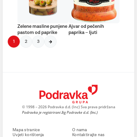
Zelene masline punjene
Ajvar od pečenih
pastom od paprike
paprika – ljuti
1
2
3
© 1998 – 2026 Podravka d.d. (Inc) Sva prava pridržana
Podravka je registrirani žig Podravke d.d. (Inc.)
Mapa stranice
O nama
Uvjeti korištenja
Kontaktirajte nas