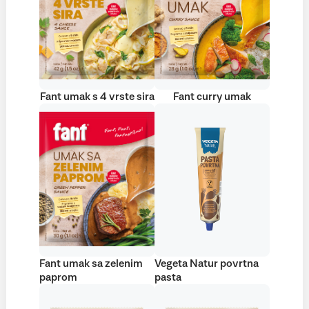
Fant umak s 4 vrste sira
Fant curry umak
Fant umak sa zelenim
Vegeta Natur povrtna
paprom
pasta