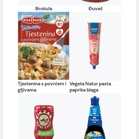
Brokula
Đuveč
Tjestenina s povrćem i
Vegeta Natur pasta
gljivama
paprika blaga