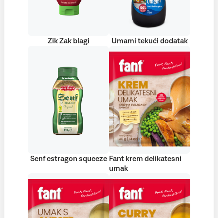
Zik Zak blagi
Umami tekući dodatak
Senf estragon squeeze
Fant krem delikatesni
umak