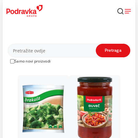
Skip
to
content
Proizvodi
Pretraga
Samo novi proizvodi