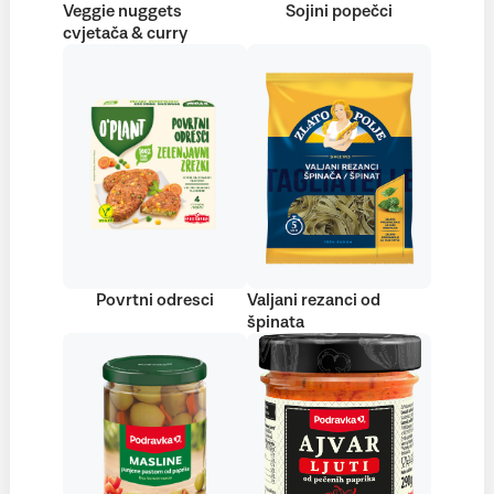
Veggie nuggets
Sojini popečci
cvjetača & curry
Povrtni odresci
Valjani rezanci od
špinata