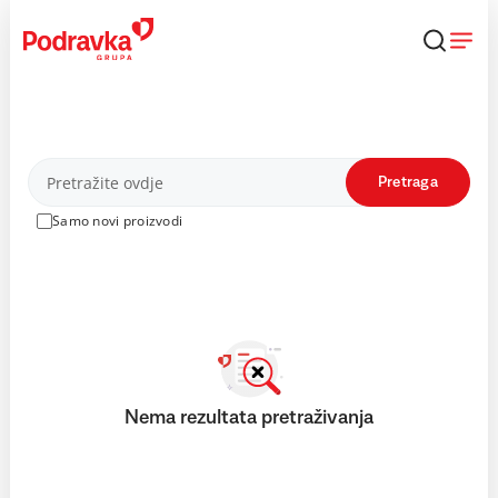
Skip
to
content
Proizvodi
Pretraga
Samo novi proizvodi
Nema rezultata pretraživanja