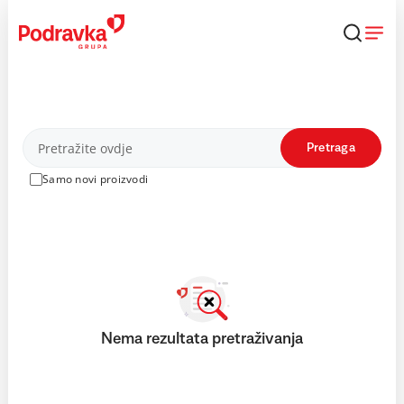
Skip
to
content
Proizvodi
Pretraga
Samo novi proizvodi
Nema rezultata pretraživanja