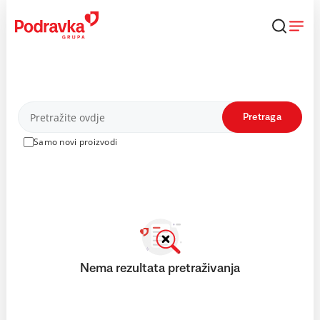
Skip
to
content
Proizvodi
Pretraga
Samo novi proizvodi
Nema rezultata pretraživanja