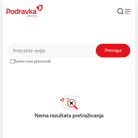
Skip
to
content
Proizvodi
Pretraga
Samo novi proizvodi
Nema rezultata pretraživanja