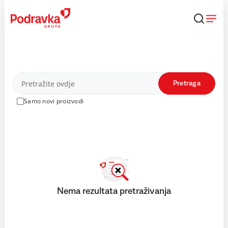
Skip
to
content
Proizvodi
Pretraga
Samo novi proizvodi
Nema rezultata pretraživanja