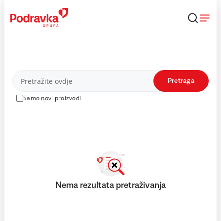
Skip
to
content
Proizvodi
Pretraga
Samo novi proizvodi
Nema rezultata pretraživanja