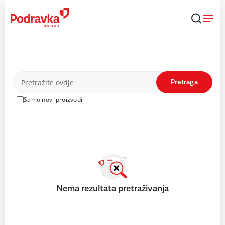
Skip
to
content
Proizvodi
Pretraga
Samo novi proizvodi
Nema rezultata pretraživanja