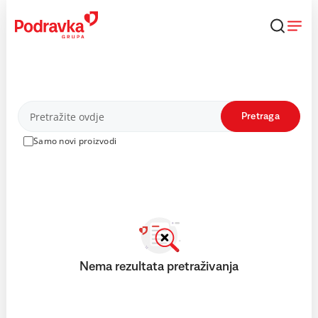
Skip
to
content
Proizvodi
Pretraga
Samo novi proizvodi
Nema rezultata pretraživanja