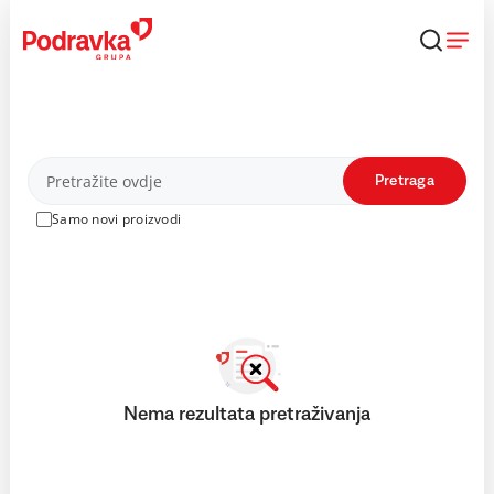
Skip
to
content
Proizvodi
Pretraga
Samo novi proizvodi
Nema rezultata pretraživanja