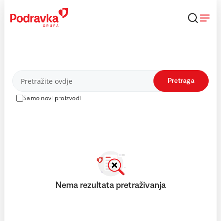
Skip
to
content
Proizvodi
Pretraga
Samo novi proizvodi
Nema rezultata pretraživanja