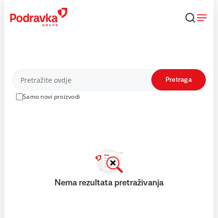
Skip
to
content
Proizvodi
Pretraga
Samo novi proizvodi
Nema rezultata pretraživanja