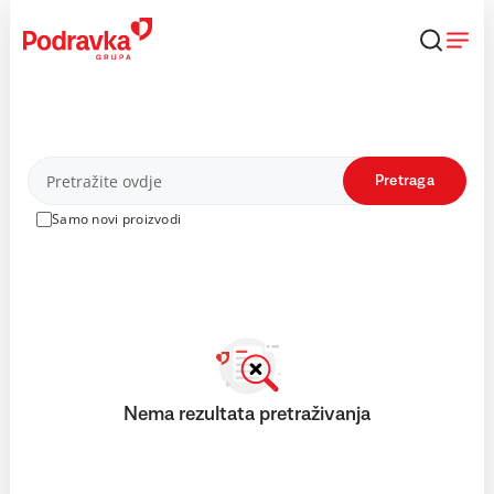
Skip
to
content
Proizvodi
Pretraga
Samo novi proizvodi
Nema rezultata pretraživanja