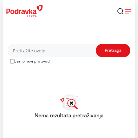
Skip
to
content
Proizvodi
Pretraga
Samo novi proizvodi
Nema rezultata pretraživanja