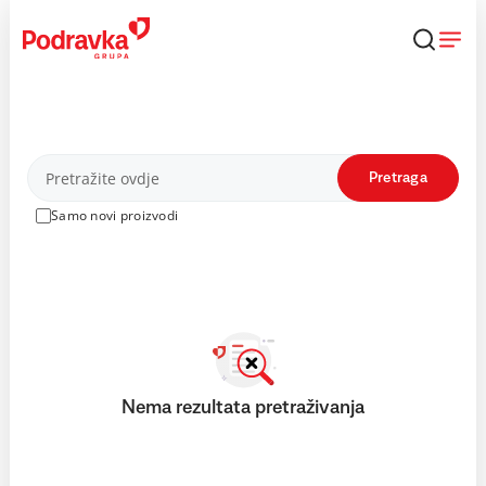
Skip
to
content
Proizvodi
Pretraga
Samo novi proizvodi
Nema rezultata pretraživanja