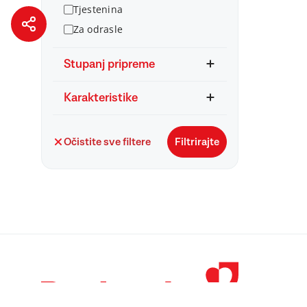
Tjestenina
Za odrasle
Stupanj pripreme
Karakteristike
Očistite sve filtere
Filtrirajte
© 1998 – 2026 
Podravka je regi