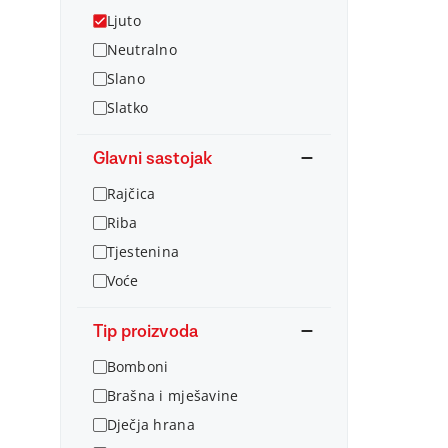
Ljuto
Neutralno
Slano
Slatko
Glavni sastojak
Rajčica
Riba
Tjestenina
Voće
Tip proizvoda
Bomboni
Brašna i mješavine
Dječja hrana