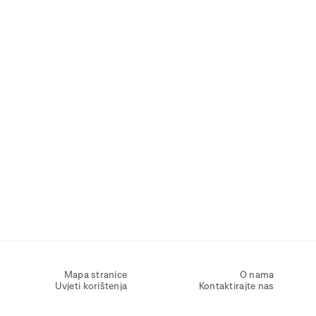
Mapa stranice
O nama
Uvjeti korištenja
Kontaktirajte nas
Zaštita osobnih podataka
Zaštita privatnosti
Izjava o pristupačnosti
Postavke kolačića