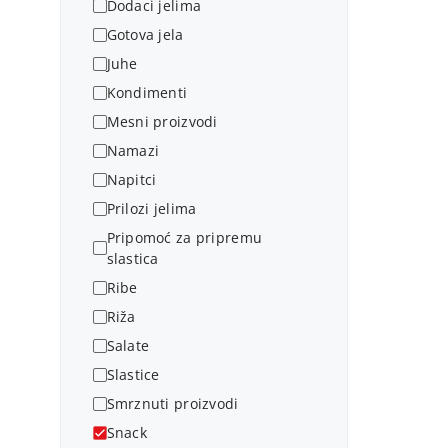
Dodaci jelima
Gotova jela
Juhe
Kondimenti
Mesni proizvodi
Namazi
Napitci
Prilozi jelima
Pripomoć za pripremu
slastica
Ribe
Riža
Salate
Slastice
Smrznuti proizvodi
Snack