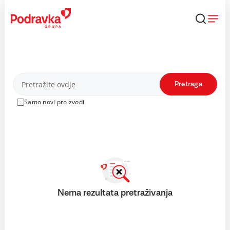
Skip
to
content
Proizvodi
Pretraga
Samo novi proizvodi
Nema rezultata pretraživanja