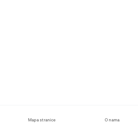
Mapa stranice
O nama
Uvjeti korištenja
Kontaktirajte nas
Zaštita osobnih podataka
Zaštita privatnosti
Izjava o pristupačnosti
Postavke kolačića