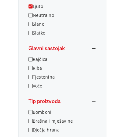
Ljuto
Neutralno
Slano
Slatko
Glavni sastojak
Rajčica
Riba
Tjestenina
Voće
Tip proizvoda
Bomboni
Brašna i mješavine
Dječja hrana