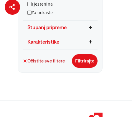
Tjestenina
Za odrasle
Stupanj pripreme
Karakteristike
Očistite sve filtere
Filtrirajte
© 1998 – 2026 
Podravka je regi