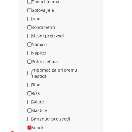
Dodaci jelima
Gotova jela
Juhe
Kondimenti
Mesni proizvodi
Namazi
Napitci
Prilozi jelima
Pripomoć za pripremu
slastica
Ribe
Riža
Salate
Slastice
Smrznuti proizvodi
Snack