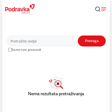
Skip
to
content
Proizvodi
Pretraga
Samo novi proizvodi
Nema rezultata pretraživanja