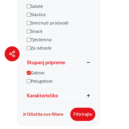
Salate
Slastice
Smrznuti proizvodi
Snack
Tjestenina
Za odrasle
Stupanj pripreme
Gotovo
Polugotovo
Karakteristike
Očistite sve filtere
Filtrirajte