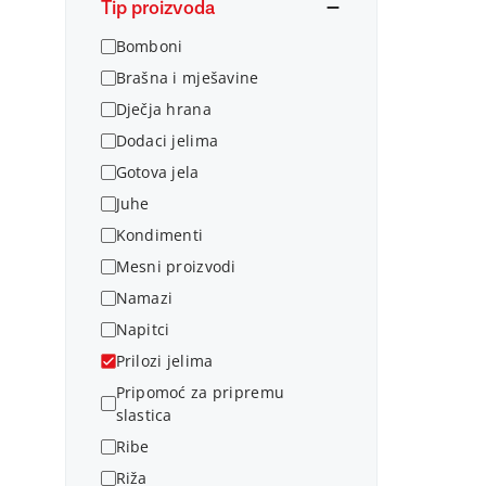
Tip proizvoda
Bomboni
Brašna i mješavine
Dječja hrana
Dodaci jelima
Gotova jela
Juhe
Kondimenti
Mesni proizvodi
Namazi
Napitci
Prilozi jelima
Pripomoć za pripremu
slastica
Ribe
Riža