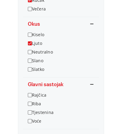
Ručak
Večera
Okus
Kiselo
Ljuto
Neutralno
Slano
Slatko
Glavni sastojak
Rajčica
Riba
Tjestenina
Voće