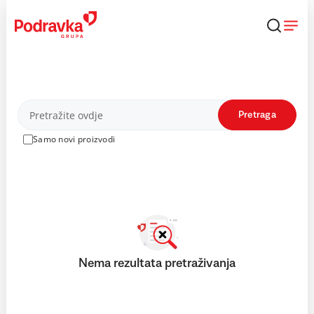
Skip
to
content
Proizvodi
Pretraga
Samo novi proizvodi
Nema rezultata pretraživanja