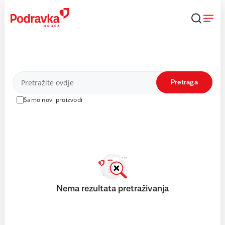
Skip
to
content
Proizvodi
Pretraga
Samo novi proizvodi
Nema rezultata pretraživanja