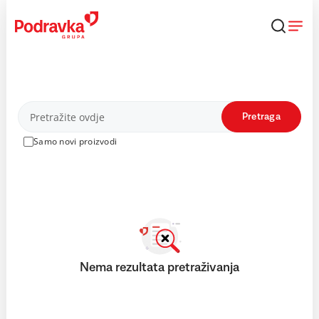
Skip
to
content
Proizvodi
Pretraga
Samo novi proizvodi
Nema rezultata pretraživanja