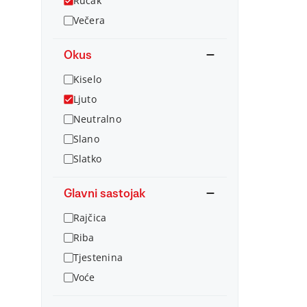
Ručak
Večera
Okus
Kiselo
Ljuto
Neutralno
Slano
Slatko
Glavni sastojak
Rajčica
Riba
Tjestenina
Voće