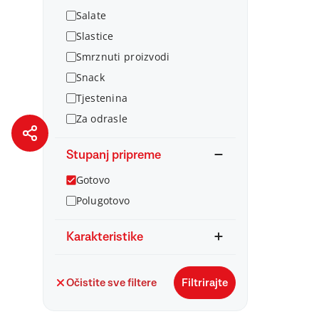
Salate
Slastice
Smrznuti proizvodi
Snack
Tjestenina
Za odrasle
Stupanj pripreme
Gotovo
Polugotovo
Karakteristike
Očistite sve filtere
Filtrirajte