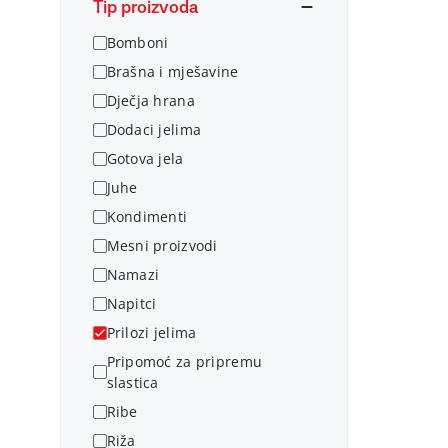
Tip proizvoda
Bomboni
Brašna i mješavine
Dječja hrana
Dodaci jelima
Gotova jela
Juhe
Kondimenti
Mesni proizvodi
Namazi
Napitci
Prilozi jelima
Pripomoć za pripremu
slastica
Ribe
Riža