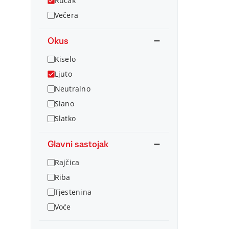
Ručak
Večera
Okus
Kiselo
Ljuto
Neutralno
Slano
Slatko
Glavni sastojak
Rajčica
Riba
Tjestenina
Voće