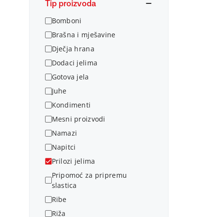
Tip proizvoda
Bomboni
Brašna i mješavine
Dječja hrana
Dodaci jelima
Gotova jela
Juhe
Kondimenti
Mesni proizvodi
Namazi
Napitci
Prilozi jelima
Pripomoć za pripremu
slastica
Ribe
Riža