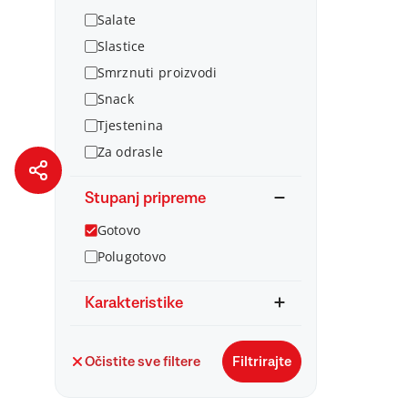
Salate
Slastice
Smrznuti proizvodi
Snack
Tjestenina
Za odrasle
Stupanj pripreme
Gotovo
Polugotovo
Karakteristike
Očistite sve filtere
Filtrirajte