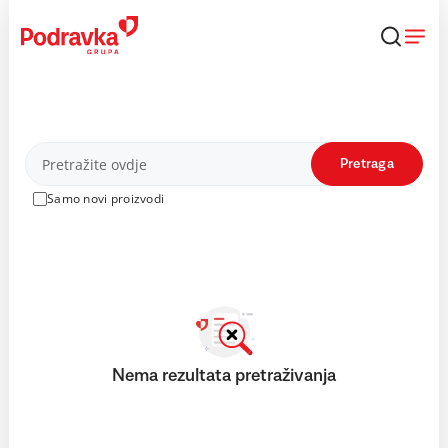
Skip
to
content
Proizvodi
Pretraga
Samo novi proizvodi
Nema rezultata pretraživanja