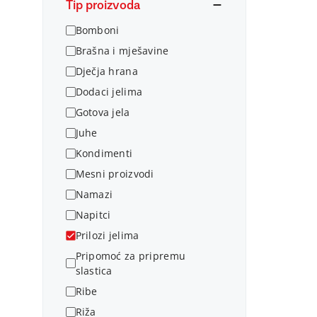
Tip proizvoda
Bomboni
Brašna i mješavine
Dječja hrana
Dodaci jelima
Gotova jela
Juhe
Kondimenti
Mesni proizvodi
Namazi
Napitci
Prilozi jelima
Pripomoć za pripremu
slastica
Ribe
Riža