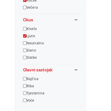
Ručak
Večera
Okus
Kiselo
Ljuto
Neutralno
Slano
Slatko
Glavni sastojak
Rajčica
Riba
Tjestenina
Voće