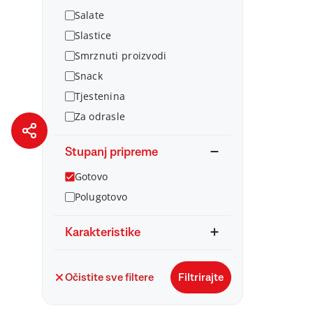
Salate
Slastice
Smrznuti proizvodi
Snack
Tjestenina
Za odrasle
Stupanj pripreme
Gotovo
Polugotovo
Karakteristike
Očistite sve filtere
Filtrirajte