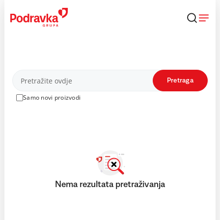
Skip
to
content
Proizvodi
Pretraga
Samo novi proizvodi
Nema rezultata pretraživanja