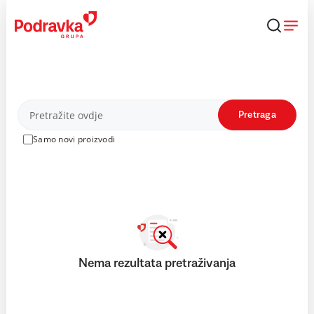
Skip
to
content
Proizvodi
Pretraga
Samo novi proizvodi
Nema rezultata pretraživanja