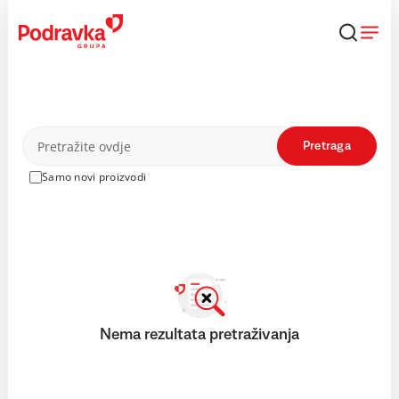
Skip
to
content
Proizvodi
Pretraga
Samo novi proizvodi
Nema rezultata pretraživanja