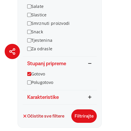
Salate
Slastice
Smrznuti proizvodi
Snack
Tjestenina
Za odrasle
Stupanj pripreme
Gotovo
Polugotovo
Karakteristike
Očistite sve filtere
Filtrirajte