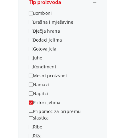
Tip proizvoda
Bomboni
Brašna i mješavine
Dječja hrana
Dodaci jelima
Gotova jela
Juhe
Kondimenti
Mesni proizvodi
Namazi
Napitci
Prilozi jelima
Pripomoć za pripremu
slastica
Ribe
Riža