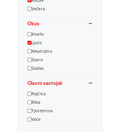
Ručak
Večera
Okus
Kiselo
Ljuto
Neutralno
Slano
Slatko
Glavni sastojak
Rajčica
Riba
Tjestenina
Voće