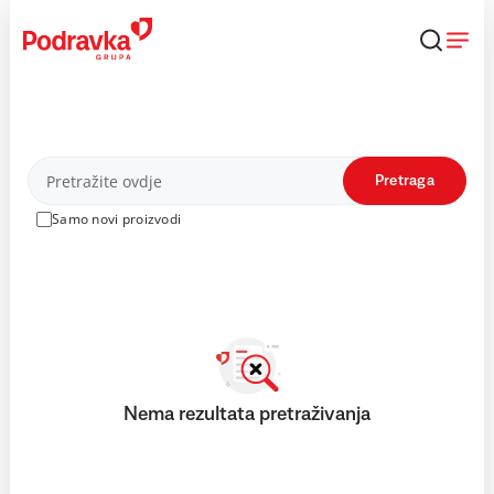
Skip
to
content
Proizvodi
Pretraga
Samo novi proizvodi
Nema rezultata pretraživanja