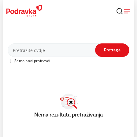
Skip
to
content
Proizvodi
Pretraga
Samo novi proizvodi
Nema rezultata pretraživanja