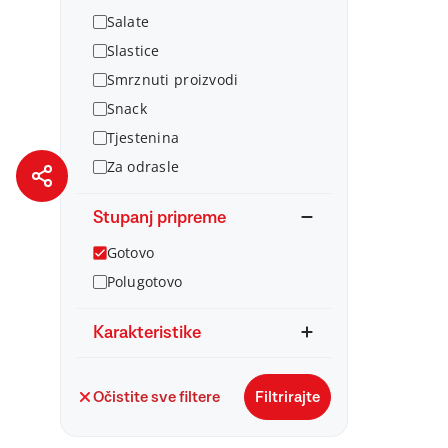
Salate
Slastice
Smrznuti proizvodi
Snack
Tjestenina
Za odrasle
Stupanj pripreme
Gotovo
Polugotovo
Karakteristike
Očistite sve filtere
Filtrirajte