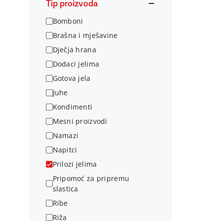
Tip proizvoda
Bomboni
Brašna i mješavine
Dječja hrana
Dodaci jelima
Gotova jela
Juhe
Kondimenti
Mesni proizvodi
Namazi
Napitci
Prilozi jelima
Pripomoć za pripremu
slastica
Ribe
Riža