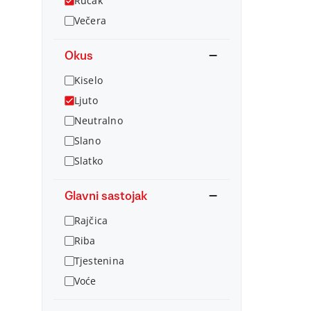
Ručak
Večera
Okus
Kiselo
Ljuto
Neutralno
Slano
Slatko
Glavni sastojak
Rajčica
Riba
Tjestenina
Voće