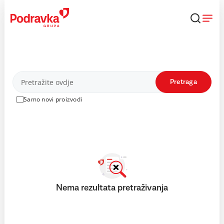
Skip
to
content
Proizvodi
Pretraga
Samo novi proizvodi
Nema rezultata pretraživanja