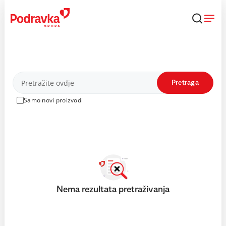
Skip
to
content
Proizvodi
Pretraga
Samo novi proizvodi
Nema rezultata pretraživanja