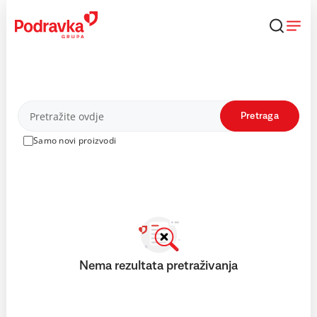
Skip
to
content
Proizvodi
Pretraga
Samo novi proizvodi
Nema rezultata pretraživanja