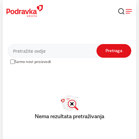
Skip
to
content
Proizvodi
Pretraga
Samo novi proizvodi
Nema rezultata pretraživanja