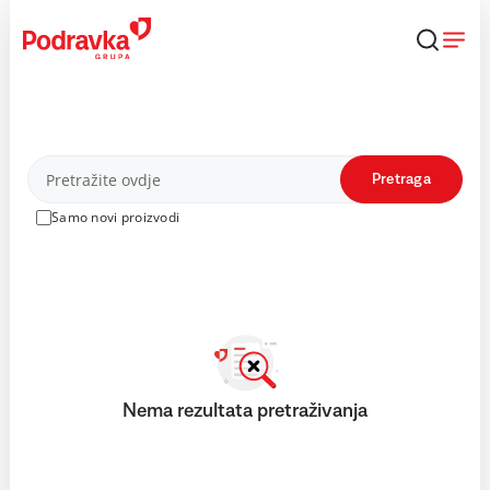
Skip
to
content
Proizvodi
Pretraga
Samo novi proizvodi
Nema rezultata pretraživanja