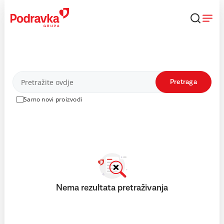
Skip
to
content
Proizvodi
Pretraga
Samo novi proizvodi
Nema rezultata pretraživanja