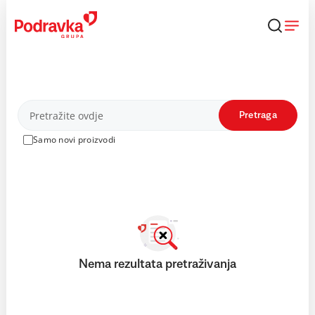
Skip
to
content
Proizvodi
Pretraga
Samo novi proizvodi
Nema rezultata pretraživanja