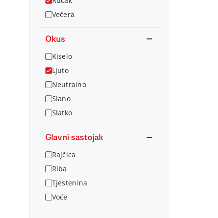
Ručak
Večera
Okus
Kiselo
Ljuto
Neutralno
Slano
Slatko
Glavni sastojak
Rajčica
Riba
Tjestenina
Voće