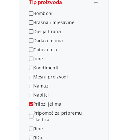
Tip proizvoda
Bomboni
Brašna i mješavine
Dječja hrana
Dodaci jelima
Gotova jela
Juhe
Kondimenti
Mesni proizvodi
Namazi
Napitci
Prilozi jelima
Pripomoć za pripremu
slastica
Ribe
Riža