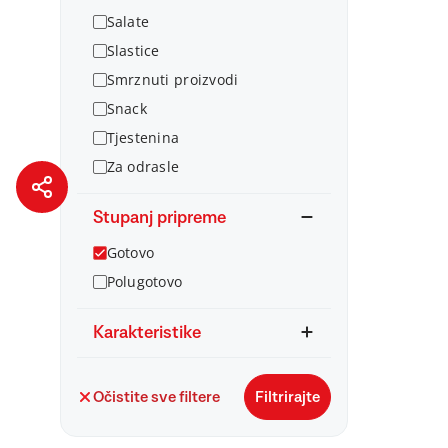
Salate
Slastice
Smrznuti proizvodi
Snack
Tjestenina
Za odrasle
Stupanj pripreme
Gotovo
Polugotovo
Karakteristike
Očistite sve filtere
Filtrirajte