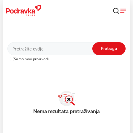
Skip
to
content
Proizvodi
Pretraga
Samo novi proizvodi
Nema rezultata pretraživanja