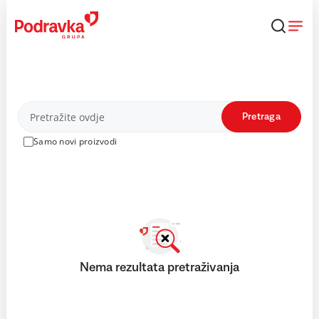
Skip
to
content
Proizvodi
Pretraga
Samo novi proizvodi
Nema rezultata pretraživanja