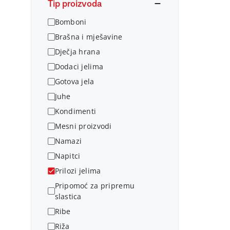
Tip proizvoda
Bomboni
Brašna i mješavine
Dječja hrana
Dodaci jelima
Gotova jela
Juhe
Kondimenti
Mesni proizvodi
Namazi
Napitci
Prilozi jelima
Pripomoć za pripremu
slastica
Ribe
Riža