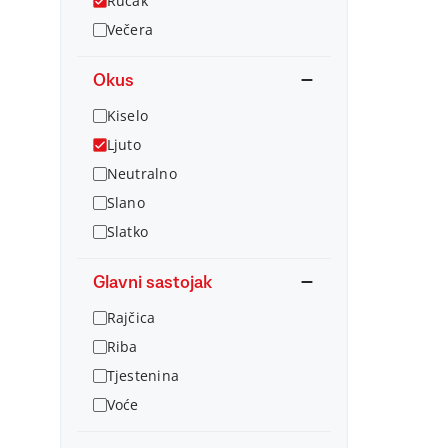
Ručak
Večera
Okus
Kiselo
Ljuto
Neutralno
Slano
Slatko
Glavni sastojak
Rajčica
Riba
Tjestenina
Voće