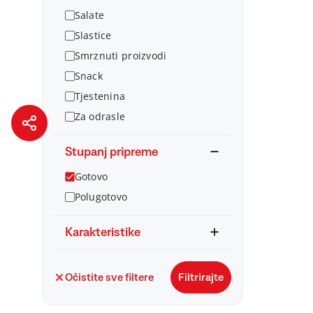
Salate
Slastice
Smrznuti proizvodi
Snack
Tjestenina
Za odrasle
Stupanj pripreme
Gotovo
Polugotovo
Karakteristike
Očistite sve filtere
Filtrirajte