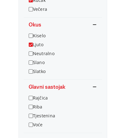
Ručak
Večera
Okus
Kiselo
Ljuto
Neutralno
Slano
Slatko
Glavni sastojak
Rajčica
Riba
Tjestenina
Voće