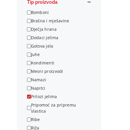
Tip proizvoda
Bomboni
Brašna i mješavine
Dječja hrana
Dodaci jelima
Gotova jela
Juhe
Kondimenti
Mesni proizvodi
Namazi
Napitci
Prilozi jelima
Pripomoć za pripremu
slastica
Ribe
Riža