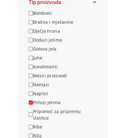
Tip proizvoda
Bomboni
Brašna i mješavine
Dječja hrana
Dodaci jelima
Gotova jela
Juhe
Kondimenti
Mesni proizvodi
Namazi
Napitci
Prilozi jelima
Pripomoć za pripremu
slastica
Ribe
Riža