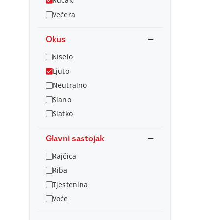
Ručak
Večera
Okus
Kiselo
Ljuto
Neutralno
Slano
Slatko
Glavni sastojak
Rajčica
Riba
Tjestenina
Voće