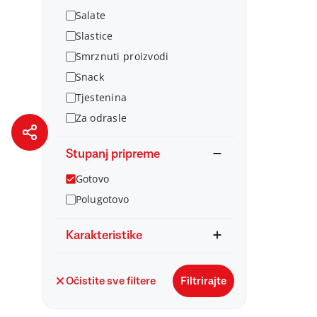
Salate
Slastice
Smrznuti proizvodi
Snack
Tjestenina
Za odrasle
Stupanj pripreme
Gotovo
Polugotovo
Karakteristike
Očistite sve filtere
Filtrirajte